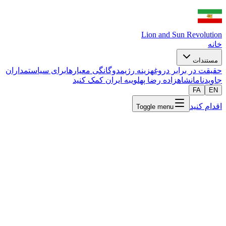
Lion and Sun Revolution
خانه
مستندات
حقیقت در برابر دروغ
هزینه رژیم
دوگانگی معیارها
برای سیاستمداران
جاویدنامان
شاهزاده رضا پهلوی
به ایران کمک کنید
FA
EN
اقدام کنید
Toggle menu