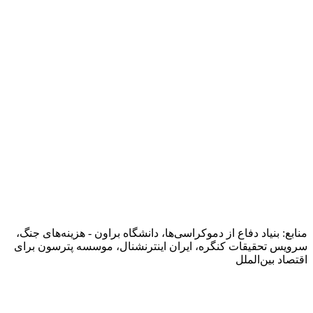
فرصت اقتصادی
ایران آزاد = فرصت برای آمریکا
ایران به ۱.۸ تا ۲.۴ تریلیون دلار سرمایه‌گذاری برای بازسازی نیاز
دارد. این می‌تواند سالانه ۲۵ میلیارد دلار صادرات آمریکا و ۲۰۰٬۰۰۰
شغل برای آمریکایی‌ها ایجاد کند.
۲۰۰٬۰۰۰
شغل بالقوه آمریکایی
با بازگشت روابط تجاری
منابع: بنیاد دفاع از دموکراسی‌ها، دانشگاه براون - هزینه‌های جنگ،
سرویس تحقیقات کنگره، ایران اینترنشنال، موسسه پترسون برای
اقتصاد بین‌الملل