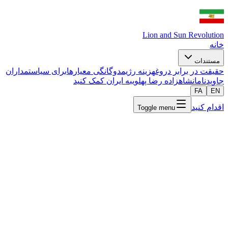
Lion and Sun Revolution
خانه
مستندات
حقیقت در برابر دروغ
هزینه رژیم
دوگانگی معیارها
برای سیاستمداران
جاویدنامان
شاهزاده رضا پهلوی
به ایران کمک کنید
FA
EN
اقدام کنید
Toggle menu